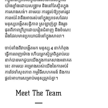
យ៉ាង​ខ្លាំង​ដោយ​សង្រ្គាម និង​នៅ​តែ​ស្ថិត​ក្នុង​
ការ​សាង​សង់។ តាមរយៈការផ្តល់ឱ្យកុមារនូវ
ការអប់រំ វានឹងអាចរស់នៅក្នុងប្រទេសដែល
មនុស្សបង្កើតសន្តិភាព ស្រឡាញ់គ្នា និងរួច
ផុតពីភាពក្រីក្រដោយរៀនជំនាញ និងចំណេះ
ដឹងដែលមានប្រយោជន៍នៅក្នុងសាលា។
ចាប់តាំងពីវាបង្កើតមក មនុស្ស 4 នាក់កំពុង
ធ្វើការពេញម៉ោង ហើយអ្នកស្ម័គ្រចិត្តរាប់រយ
នាក់បានមកជួយយើងក្នុងការកសាងអនាគត
នេះ តាមរយៈគម្រោងរបស់យើងនៃការអប់រំ
ការថែទាំសុខភាព កម្មវិធីសហគមន៍ និងការ
ផ្តល់អាហារសម្រាប់មនុស្សគ្រប់គ្នា។
Meet The Team