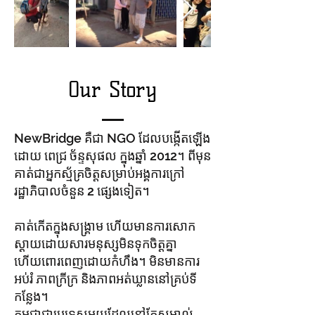
Our Story
NewBridge គឺជា NGO ដែលបង្កើតឡើង
ដោយ ពេជ្រ ច័ន្ទសុផល ក្នុងឆ្នាំ 2012។ ពីមុន
គាត់ជាអ្នកស្ម័គ្រចិត្តសម្រាប់អង្គការក្រៅ
រដ្ឋាភិបាលចំនួន 2 ផ្សេងទៀត។
គាត់កើតក្នុងសង្គ្រាម ហើយមានការសោក
ស្ដាយដោយសារមនុស្សមិនទុកចិត្តគ្នា
ហើយពោរពេញដោយកំហឹង។ មិនមានការ
អប់រំ ភាពក្រីក្រ និងភាពអត់ឃ្លាននៅគ្រប់ទី
កន្លែង។
កម្ពុជា​ជា​ប្រទេស​មួយ​ដែល​នៅ​តែ​សម្គាល់​