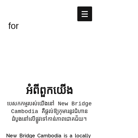
New Bridge
Cambodia
for
អំពីពួកយើង
បេសកកម្មរបស់យើងនៅ New Bridge
Cambodia គឺផ្តល់ឱ្យកុមារនូវជំហាន
ដំបូងនៅលើផ្លូវទៅកាន់ភាពជោគជ័យ។
New Bridge Cambodia is a locally