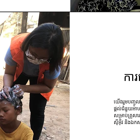
ការ
យើងរួមបញ្ចូ
ផ្តល់ជំនួយអាហ
សម្រាប់គ្រួស
ស៊ីអ៊ីវ និងឯ