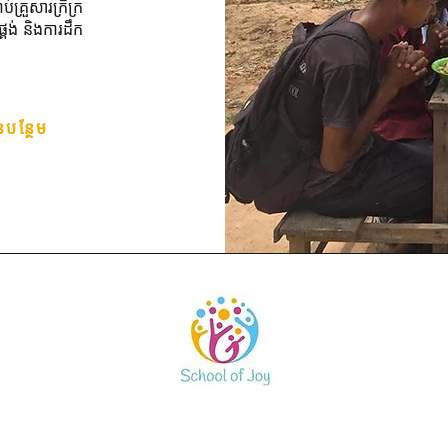
្រួសារក្រីក្រ
គង់ និងការដឹក
នបន្ថែម