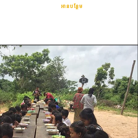
អានបន្ថែម